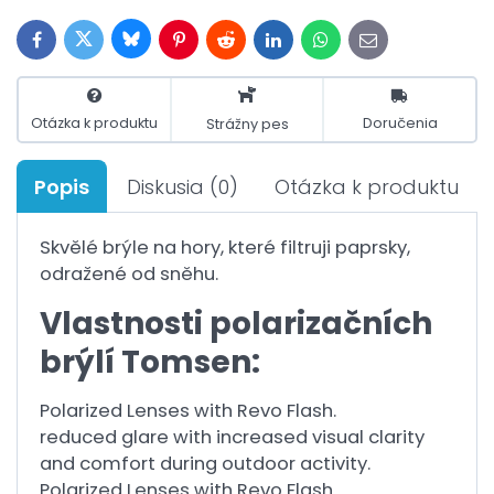
Bluesky
Twitter
Facebook
Pinterest
Reddit
LinkedIn
WhatsApp
E-
mail
Otázka k produktu
Doručenia
Strážny pes
Popis
Diskusia
(0)
Otázka k produktu
Skvělé brýle na hory, které filtruji paprsky,
odražené od sněhu.
Vlastnosti polarizačních
brýlí Tomsen:
Polarized Lenses with Revo Flash.
reduced glare with increased visual clarity
and comfort during outdoor activity.
Polarized Lenses with Revo Flash.