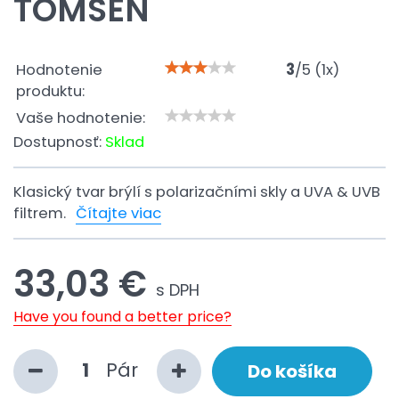
TOMSEN
Hodnotenie
3
/
5
(
1
x)
produktu:
Vaše hodnotenie:
Dostupnosť:
Sklad
Klasický tvar brýlí s polarizačními skly a UVA & UVB
filtrem.
Čítajte viac
33,03 €
s DPH
Have you found a better price?
Pár
Do košíka