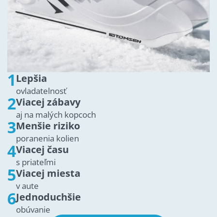
1
Lepšia
ovladatelnosť
2
Viacej zábavy
aj na malých kopcoch
3
Menšie riziko
poranenia kolien
4
Viacej času
s priateľmi
5
Viacej miesta
v aute
6
Jednoduchšie
obúvanie