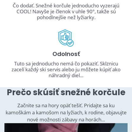
Čo dodať. Snežné korčule jednoducho vyzerajú
COOL! Navyše je členok v uhle 90°, takže sú
pohodlnejšie než lyžiarky.
Odolnosť
Tuto sa jednoducho nemá čo pokaziť. Sklznicu
zacelí každý ski servis alebo ju môžete kúpiť ako
náhradný diel...
Prečo skúsiť snežné korčule
Začnite sa na hory opäť tešiť. Pridajte sa ku
kamoškám a kamošom na lyžiach, k rodine, objavujte
nové možnosti zábavy na horách...