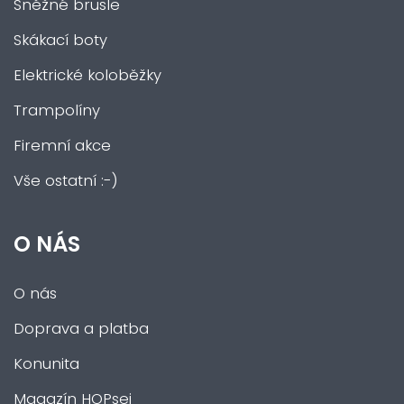
Sněžné brusle
Skákací boty
Elektrické koloběžky
Trampolíny
Firemní akce
Vše ostatní :-)
O NÁS
O nás
Doprava a platba
Konunita
Magazín HOPsej