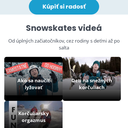
Kúpiť si radosť
Snowskates videá
Od úplných začiatočníkov, cez rodiny s deťmi až po
salta
Ako sa naučiť
Deti na snežných
lyžovať
korčuliach
Korčuliarsky
orgazmus