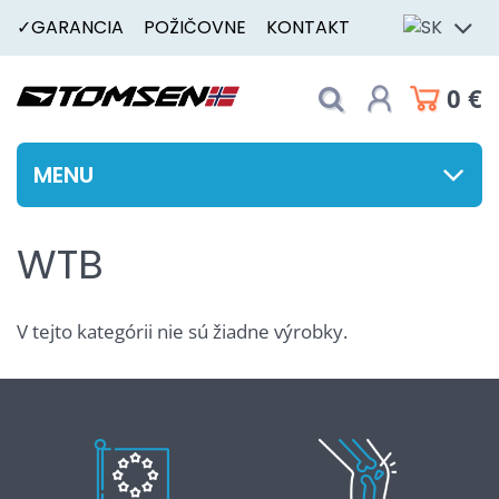
✓GARANCIA
POŽIČOVNE
KONTAKT
0 €
MENU
WTB
V tejto kategórii nie sú žiadne výrobky.