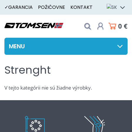
✓GARANCIA
POŽIČOVNE
KONTAKT
0 €
MENU
Strenght
V tejto kategórii nie sú žiadne výrobky.