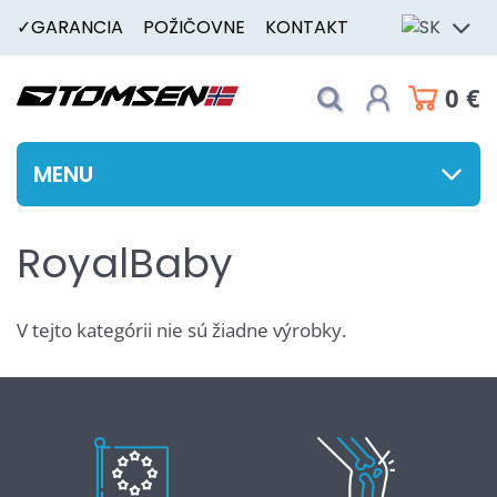
✓GARANCIA
POŽIČOVNE
KONTAKT
0 €
MENU
RoyalBaby
V tejto kategórii nie sú žiadne výrobky.