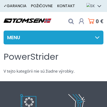
✓GARANCIA
POŽIČOVNE
KONTAKT
0 €
MENU
PowerStrider
V tejto kategórii nie sú žiadne výrobky.