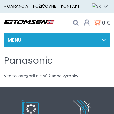
✓GARANCIA
POŽIČOVNE
KONTAKT
0 €
MENU
Panasonic
V tejto kategórii nie sú žiadne výrobky.