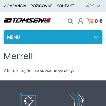
✓GARANCIA
POŽIČOVNE
KONTAKT
0 €
MENU
Merrell
V tejto kategórii nie sú žiadne výrobky.