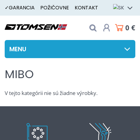
✓GARANCIA
POŽIČOVNE
KONTAKT
0 €
MENU
MIBO
V tejto kategórii nie sú žiadne výrobky.