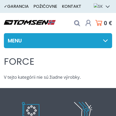
✓GARANCIA
POŽIČOVNE
KONTAKT
0 €
MENU
FORCE
V tejto kategórii nie sú žiadne výrobky.