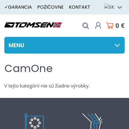
✓GARANCIA
POŽIČOVNE
KONTAKT
0 €
MENU
CamOne
V tejto kategórii nie sú žiadne výrobky.