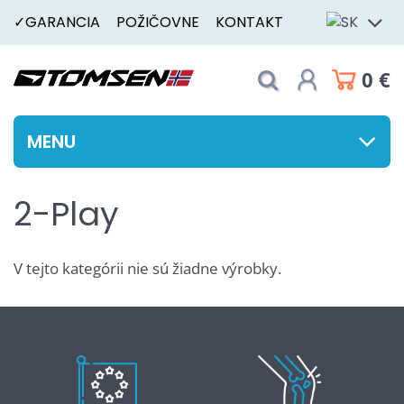
✓GARANCIA
POŽIČOVNE
KONTAKT
0 €
MENU
2-Play
V tejto kategórii nie sú žiadne výrobky.